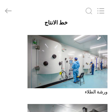
Bright
Shadow
Technology
Ltd..
All
Rights
خط الانتاج
Reserved.
الصفحة
الرئيسية
منتجات
معلومات
عنا
جولة
ورشة الطلاء
في
المعمل