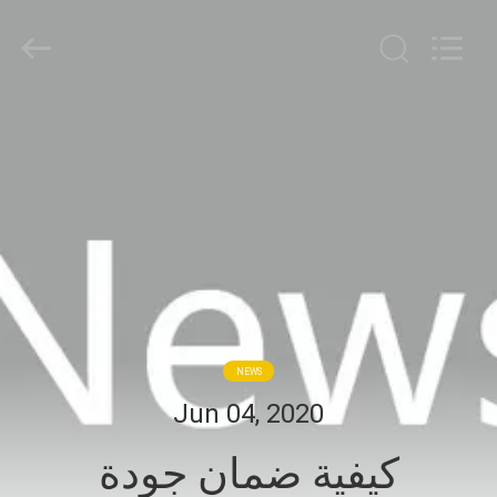
Bright
Shadow
Technology
Ltd..
All
Rights
Reserved.
الصفحة
الرئيسية
منتجات
معلومات
عنا
NEWS
جولة
Jun 04, 2020
في
كيفية ضمان جودة
المعمل