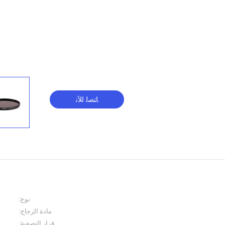
ﺎﺘﺼﻟ ﺍﻶﻧ
نوع:
مادة الزجاج:
قرار التصفية: