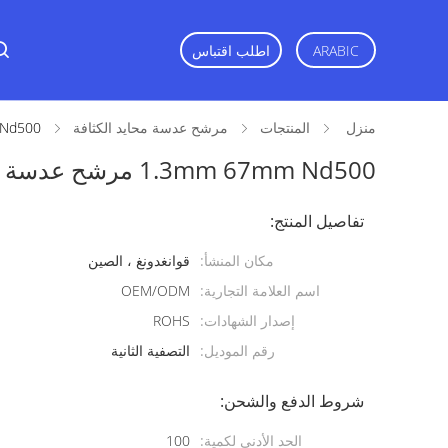
ARABIC
اطلب اقتباس
منزل
المنتجات
مرشح عدسة محايد الكثافة
mm 67mm Nd500
1.3mm 67mm Nd500 مرشح عدسة محايد الكثافة
تفاصيل المنتج:
مكان المنشأ:
قوانغدونغ ، الصين
اسم العلامة التجارية:
OEM/ODM
إصدار الشهادات:
ROHS
رقم الموديل:
التصفية الثانية
شروط الدفع والشحن:
الحد الأدنى لكمية:
100