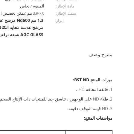
مادة الإطار:
ألمنيوم / نحاس
سمك الإطار:
3.9-7.0 مم (يمكن تخصيص السماكة)
1.3 مم Nd500 مرشح عدسة محايد الكثافة
إبراز:
مرشح عدسة محايد الكثافة 1.3 مم 67
AGC GLASS تسعة توقف nd500
منتوج وصف
ميزات المنتج BST ND:
1. فائقة النحافة HD ،
2. طلاء ND على الوجهين ، تناسق جيد للمنتجات ذات الإنتاج الضخم ، قريب من انحراف اللون 0 ،
3. ND قيمة التوقف دقيقة.
مواصفات المنتج: