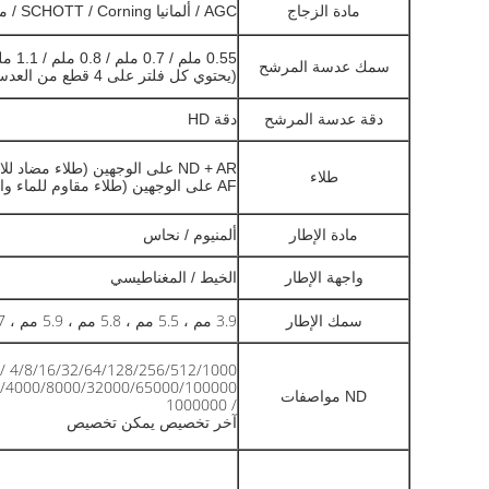
مادة الزجاج
AGC / ألمانيا SCHOTT / Corning / ماركات أخرى محددة
0.55 ملم / 0.7 ملم / 0.8 ملم / 1.1 ملم / 1.3 ملم / 1.5 ملم / آخرون
سمك عدسة المرشح
(يحتوي كل فلتر على 4 قطع من العدسات الزجاجية)
دقة عدسة المرشح
دقة HD
ND + AR على الوجهين (طلاء مضاد للانعكاس) ،
طلاء
AF على الوجهين (طلاء مقاوم للماء والزيت والخدش)
مادة الإطار
ألمنيوم / نحاس
واجهة الإطار
الخيط / المغناطيسي
3.9 مم ، 5.5 مم ، 5.8 مم ، 5.9 مم ، 6.7 مم ، 7.0 مم (يمكن تخصيص السماكة)
سمك الإطار
/ 4/8/16/32/64/128/256/512/1000 /
/4000/8000/32000/65000/100000
مواصفات
ND
/ 1000000
تخصيص
آخر
يمكن تخصيص