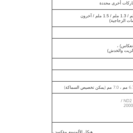
ND2 
2000
هيكل الألمنيوم مؤكسد ،