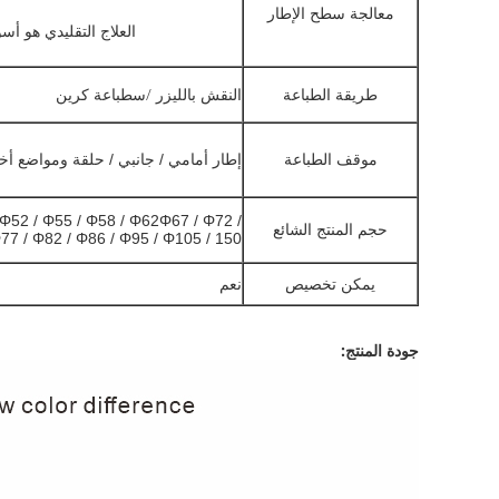
معالجة سطح الإطار
العلاج التقليدي هو أس
/س
طريقة الطباعة
النقش بالليزر
طباعة كرين
موقف الطباعة
إطار أمامي / جانبي / حلقة ومواضع 
 Φ52 / Φ55 / Φ58 / Φ62Φ67 / Φ72 /
حجم المنتج الشائع
Φ77 / Φ82 / Φ86 / Φ95 / Φ105 / 150 ملم / أخر
يمكن تخصيص
نعم
جودة المنتج: