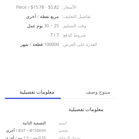
الأسعار:
$5.82 - $15.78 / Piece
تفاصيل التغليف:
مربع نفطة / أخرى
وقت التسليم:
25 ~ 30 يوم عمل
شروط الدفع:
T / T.
القدرة على العرض:
100000 قطعة / شهر
منتوج وصف
معلومات تفصيلية
معلومات تفصيلية
اسم:
التصفية الثانية
بحجم:
Φ37 ~ Φ150mm / أخرى
سمك الزجاج:
0.55 مم ~ 1.5 مم / أخرى