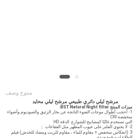
POLICY
منتوج وصف
مرشح ليلي دائري طبيعي مرشح ليلي محايد
ميزات المنتج BST Netural Night filter:
1- احجب أطوال موجات الضوء الناتجة عن بخار الزئبق والصوديوم وأضواء
منخفضة CRI
التي تستخدم غالبًا كمصابيح للشوارع. الدقة HD.
2- لا يحتوي الفلتر على عيوب المظهر مثل الفقاعات ；
3. (انعكاس منخفض + مقاوم للماء ، مقاوم للزيت ومضاد للخدش) فيلم
الطلاء لديه قوة جيدة