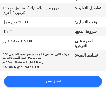
تفاصيل التغليف:
مربع من البلاستيك / صندوق حديد +
مراقبة
كرتون / أخرى
الجودة
وقت التسليم:
25-30 يوم عمل
شروط الدفع:
T / T.
اتصل
القدرة على
5000 قطعة / شهر
بنا
العرض:
تسليط الضوء:
مرشح الليل الطبيعي 77 مم ، مرشح الضوء الطبيعي 0.55
اطلب
مم ، مرشح الصور الليلي 0.55 مم
,
,
0.55mm Natural Light Filter
اقتباس
0.55mm Night Photo Filter
خريطة
افضل سعر
الموقع
PRIVACY