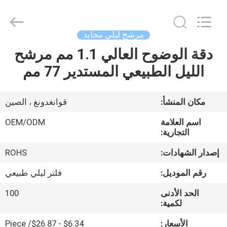
Bright
Shadow
Technology
Ltd..
All
مرشح ليلي محايد
Rights
Reserved.
دقة الوضوح العالي 1.1 مم مرشح
الصفحة
الليل الطبيعي المستدير 77 مم
الرئيسية
منتجات
مكان المنشأ:
قوانغدونغ ، الصين
اسم العلامة
OEM/ODM
معلومات
التجارية:
عنا
إصدار الشهادات:
ROHS
رقم الموديل:
فلتر ليلي طبيعي
جولة
الحد الأدنى
100
في
لكمية:
المعمل
الأسعار:
$6.34 - $26.87/ Piece