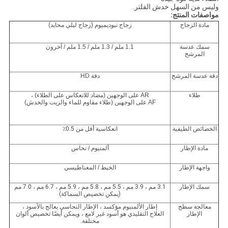
وليس من السهل خدش الفلتر.
مواصفات المنتج:
مادة الزجاج
زجاج نيوديميوم (زجاج ليلي محايد)
سمك عدسة
1.1 ملم / 1.3 ملم / 1.5 ملم / آخرون
المرشح
دقة عدسة المرشح
دقة HD
طلاء
AR على الوجهين (مضاد للانعكاس على الطلاء) ،
AF على الوجهين (طلاء مقاوم للماء والزيت والخدش)
الخصائص الطيفية
انعكاسية أقل من 0.5٪
مادة الإطار
ألمنيوم / نحاس
واجهة الإطار
الخيط / المغناطيسي
سمك الإطار
3.1 مم ، 3.9 مم ، 5.5 مم ، 5.8 مم ، 5.9 مم ، 6.7 مم ، 7.0 مم
(يمكن تخصيص السماكة)
معالجة سطح
إطار الألمنيوم مؤكسد ، الإطار النحاسي يعالج بالأسود ،
الإطار
العلاج التقليدي هو أسود غير لامع ، ويمكن أيضًا تخصيص ألوان
مختلفة.