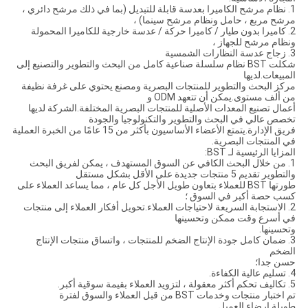
1. نظام مرشح الكاميرا بعدسة قابلة للتبديل (بما في ذلك مرشح دائري ،
مرشح مربع ، حامل ونظام مرشح سينما) ،
2. كاميرا بدون طيار / كاميرا حركة / عدسة خارجية للكاميرا المحمولة
ونظام مرشح للجهاز ،
3. زجاج عدسة النظارات الشمسية
شكلت BST نظام سلسلة صناعية كامل من البحث والتطوير والتصنيع إلى
المبيعات.لديها
مركز البحث والتطوير للمنتجات البصرية ومصنع يحتوي على غرفة نظيفة
من ألف مستوى.يمكن أن تتعهد ODM و
أعمال تصنيع المعدات الأصلية للمنتجات البصرية المختلفة.الشركة لديها
تخصص عالي في البحث والتطوير والتكنولوجيا والجودة
فريق الإدارة.يتمتع الأعضاء الأساسيون بأكثر من 15 عامًا من الخبرة العملية
في المنتجات البصرية.
المزايا الرئيسية لـ BST:
1. من خلال البحث الكافي عن السوق المستهدف ، يمكن لفريق البحث
والتطوير تقديم 5 منتجات جديدة على الأقل بشكل مستقل
طورتها BST للعملاء بتعاون طويل الأجل كل عام ، مما يساعد العملاء على
كسب حصة أكبر في السوق ؛
2. الاستجابة السريعة لاحتياجات العملاء.تحويل أفكار العملاء إلى منتجات
في أسرع وقت ممكن وتحسينها
وتحسينها.
3. ضمان كامل جودة الإنتاج الضخم للمنتجات ، واتساق منتجات الإنتاج
الضخم
حسن جدا؛
4. تسليم عالية الكفاءة.
5. تكاليف تحكم أكثر معقولة ، لتزويد العملاء بقيمة سوقية أكبر.
تم اختبار منتجات وخدمات BST من قبل العملاء والسوق لفترة
طويلة.إرضاء العميل