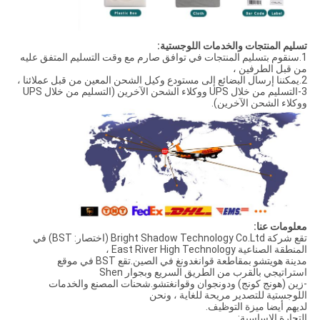
تسليم المنتجات والخدمات اللوجستية:
1.سنقوم بتسليم المنتجات في توافق صارم مع وقت التسليم المتفق عليه
من قبل الطرفين ،
2.يمكننا إرسال البضائع إلى مستودع وكيل الشحن المعين من قبل عملائنا ،
3-التسليم من خلال UPS ووكلاء الشحن الآخرين (التسليم من خلال UPS
ووكلاء الشحن الآخرين).
معلومات عنا:
تقع شركة Bright Shadow Technology Co.Ltd (اختصار: BST) في
المنطقة الصناعية East River High Technology ،
مدينة هويتشو بمقاطعة قوانغدونغ في الصين.تقع BST في موقع
استراتيجي بالقرب من الطريق السريع وبجوار Shen
-زين (هونج كونج) ودونجوان وقوانغتشو.شحنات المصنع والخدمات
اللوجستية للتصدير مريحة للغاية ، ونحن
لديهم أيضا ميزة التوظيف.
التجارة الاساسية: