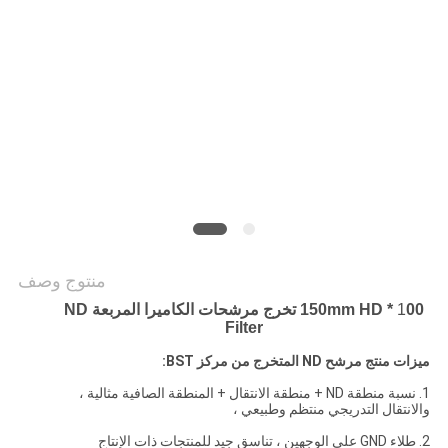
POLICY
منتوج وصف
1
00 * 150mm HD تخرج مرشحات الكاميرا المربعة ND
Filter
ميزات منتج مرشح ND المتخرج من مركز BST:
1. نسبة منطقة ND + منطقة الانتقال + المنطقة الصافية مثالية ،
والانتقال التدريجي منتظم وطبيعي ،
2. طلاء GND على الوجهين ، تناسق جيد للمنتجات ذات الإنتاج