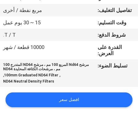
تفاصيل التغليف:
مربع نفطة / أخرى
مراقبة
وقت التسليم:
15 ~ 30 يوم عمل
الجودة
شروط الدفع:
T / T.
اتصل
القدرة على
10000 قطعة / شهر
العرض:
بنا
تسليط الضوء:
مرشح Nd64 المربع 100 مم ، مرشح ND64 المتدرج 100
مم ، مرشحات الكثافة المحايدة ND64
اطلب
,
,
100mm Graduated ND64 Filter
ND64 Neutral Density Filters
اقتباس
افضل سعر
خريطة
الموقع
PRIVACY