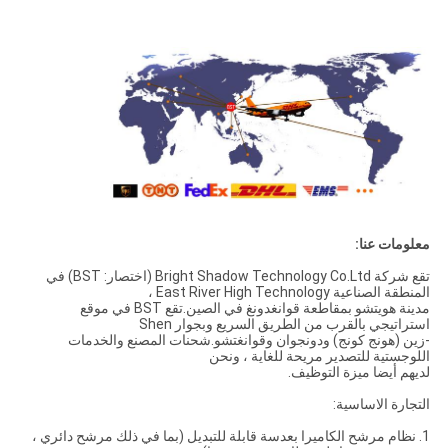
معلومات عنا:
تقع شركة Bright Shadow Technology Co.Ltd (اختصار: BST) في
المنطقة الصناعية East River High Technology ،
مدينة هويتشو بمقاطعة قوانغدونغ في الصين.تقع BST في موقع
استراتيجي بالقرب من الطريق السريع وبجوار Shen
-زين (هونج كونج) ودونجوان وقوانغتشو.شحنات المصنع والخدمات
اللوجستية للتصدير مريحة للغاية ، ونحن
لديهم أيضا ميزة التوظيف.
التجارة الاساسية:
1. نظام مرشح الكاميرا بعدسة قابلة للتبديل (بما في ذلك مرشح دائري ،