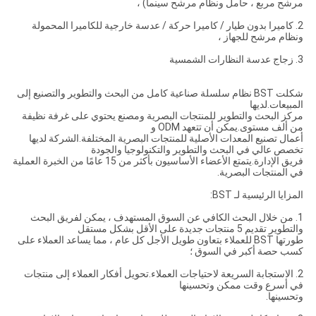
مرشح مربع ، حامل ونظام مرشح سينما) ،
2. كاميرا بدون طيار / كاميرا حركة / عدسة خارجية للكاميرا المحمولة
ونظام مرشح للجهاز ،
3. زجاج عدسة النظارات الشمسية
شكلت BST نظام سلسلة صناعية كامل من البحث والتطوير والتصنيع إلى
المبيعات.لديها
مركز البحث والتطوير للمنتجات البصرية ومصنع يحتوي على غرفة نظيفة
من ألف مستوى.يمكن أن تتعهد ODM و
أعمال تصنيع المعدات الأصلية للمنتجات البصرية المختلفة.الشركة لديها
تخصص عالي في البحث والتطوير والتكنولوجيا والجودة
فريق الإدارة.يتمتع الأعضاء الأساسيون بأكثر من 15 عامًا من الخبرة العملية
في المنتجات البصرية.
المزايا الرئيسية لـ BST:
1. من خلال البحث الكافي عن السوق المستهدف ، يمكن لفريق البحث
والتطوير تقديم 5 منتجات جديدة على الأقل بشكل مستقل
طورتها BST للعملاء بتعاون طويل الأجل كل عام ، مما يساعد العملاء على
كسب حصة أكبر في السوق ؛
2. الاستجابة السريعة لاحتياجات العملاء.تحويل أفكار العملاء إلى منتجات
في أسرع وقت ممكن وتحسينها
وتحسينها.