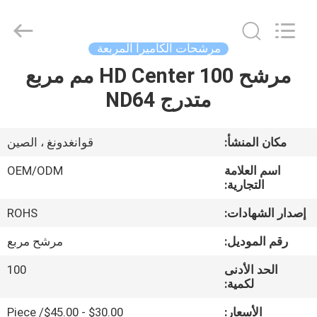
Bright
Shadow
Technology
Ltd..
All
مرشحات الكاميرا المربعة
Rights
Reserved.
مرشح HD Center 100 مم مربع
الصفحة
متدرج ND64
الرئيسية
منتجات
مكان المنشأ:
قوانغدونغ ، الصين
اسم العلامة
OEM/ODM
معلومات
التجارية:
عنا
إصدار الشهادات:
ROHS
رقم الموديل:
مرشح مربع
جولة
الحد الأدنى
100
في
لكمية:
المعمل
الأسعار:
$30.00 - $45.00/ Piece