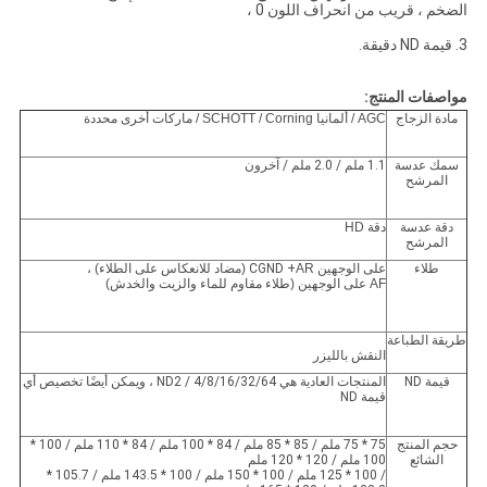
الضخم ، قريب من انحراف اللون 0 ،
3. قيمة ND دقيقة.
مواصفات المنتج:
مادة الزجاج
AGC / ألمانيا SCHOTT / Corning / ماركات أخرى محددة
سمك عدسة
1.1 ملم / 2.0 ملم / آخرون
المرشح
دقة عدسة
دقة HD
المرشح
طلاء
على الوجهين CGND +
AR (مضاد للانعكاس على الطلاء) ،
AF على الوجهين (طلاء مقاوم للماء والزيت والخدش)
طريقة الطباعة
النقش بالليزر
قيمة ND
المنتجات العادية هي ND2 / 4/8/16/32/64 ، ويمكن أيضًا تخصيص أي
قيمة ND
حجم المنتج
75 * 75 ملم / 85 * 85 ملم / 84 * 100 ملم / 84 * 110 ملم / 100 *
الشائع
100 ملم / 120 * 120 ملم
/ 100 * 125 ملم / 100 * 150 ملم / 100 * 143.5 ملم / 105.7 *