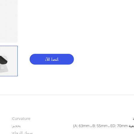
ﺎﺘﺼﻟ ﺍﻶﻧ
Curvature:
بحجم:
سمك الزجاج: