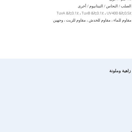
الصلب / النحاس / التيتانيوم / أخرى
TuvA &lt;0.1٪ ، TuvB &lt;0.1٪ ، UV400 &lt;0.5٪
مقاوم للماء ، مقاوم للخدش ، مقاوم للزيت ، وجهين
زاهية وملونة