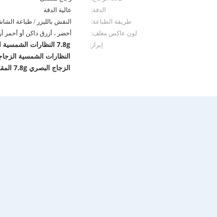
الدقة:
عالية الدقة
طريقة الطباعة:
النقش بالليزر / طباعة الشا
لون عاكس مغلف:
أخضر ، أزرق داكن أو أحمر أ
7.8g النظارات الشمسية الزجاجية البصرية
إبراز:
النظارات الشمسية الزجاج
الزجاج البصري 7.8g المقاوم للخدش