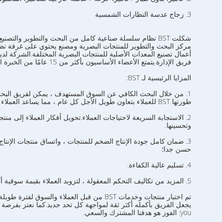
3. زجاج عدسة النظارات الشمسية
شكلت BST نظام سلسلة صناعية كامل من البحث والتطوير والتصنيع إلى المبيعات.لديها
مركز البحث والتطوير للمنتجات البصرية ومصنع يحتوي على غرفة نظيفة
أعمال تصنيع المعدات الأصلية للمنتجات البصرية المختلفة.الشركة لد
فريق الإدارة.يتمتع الأعضاء الأساسيون بأكثر من 15 عامًا من الخبرة العملية في المنتجات البصرية.
المزايا الرئيسية لـ BST:
1. من خلال البحث الكافي عن السوق المستهدف ، يمكن لفريق البحث والتطوير تقديم 5 منتجات جديدة على الأقل بشكل مستقل
طورتها BST للعملاء بتعاون طويل الأجل كل عام ، مما يساعد العملاء على كسب حصة أكبر في السوق ؛
2. الاستجابة السريعة لاحتياجات العملاء.تحويل أفكار العملاء إلى منتجات في أسرع وقت ممكن وتحسينها
وتحسينها.
3. ضمان كامل جودة الإنتاج الضخم للمنتجات ، واتساق منتجات الإنتاج الضخم
حسن جدا؛
4. تسليم عالية الكفاءة.
5. المزيد من تكاليف التحكم المعقولة ، لتزويد العملاء بقيمة سوقية أكبر.
تم اختبار منتجات وخدمات BST من قبل العملاء والسوق لفترة طويلة.إرضاء العميل
يجعل الفريق بأكمله أكثر ثقة لمواجهة كل تحد جديد.كما نعتز بفرصة ا
you: الفوز هو هدفنا المشترك والسعي.