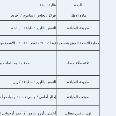
الدقة
عالية الدقة
مادة الإطار
فولاذ / نحاس / تيتانيوم / أخرى
طريقة الطباعة
النقش بالليزر / طباعة الشاشة
حماية للأشعة الفوق بنفسجية
توفا <0.1٪ ، توفب <0.1٪ ، الأشعة فوق البنفسجية 400 <0.5٪
ثلاثة طلاء مضاد
طلاء مقاوم للماء ، 
/س
طريقة الطباعة
النقش بالليزر
طباعة كرين
موقف الطباعة
إطار أمامي / جانبي / حلقة ومواضع 
لون عاكس مطلي
أخضر ، أزرق غامق أو أحمر أرجواني ا