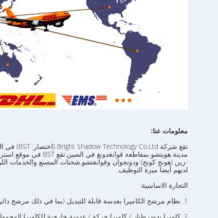
معلومات عنا:
تقع شركة Bright Shadow Technology Co.Ltd (اختصار: BST) في المنطقة الصناعية East River High Technology ،
مدينة هويتشو بمقاطعة قوانغدونغ في الصين.تقع BST في موقع استراتيجي بالقرب من الطريق السريع وبجوار Shen
-زين (هونج كونج) ودونجوان وقوانغتشو.شحنات المصنع والخدمات اللو
لديهم أيضا ميزة التوظيف.
التجارة الاساسية:
1. نظام مرشح الكاميرا بعدسة قابلة للتبديل (بما في ذلك مرشح دائري ، مرشح مربع ، حامل ونظام مرشح سينما) ،
2. كاميرا بدون طيار / كاميرا حركة / عدسة خارجية للكاميرا المحمولة ونظام مرشح للجهاز ،