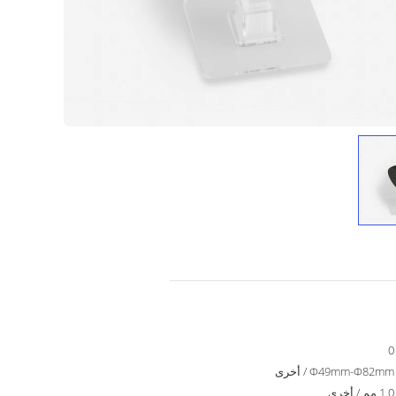
0
Φ49mm-Φ82mm / أخرى
1.0 مم / أخرى