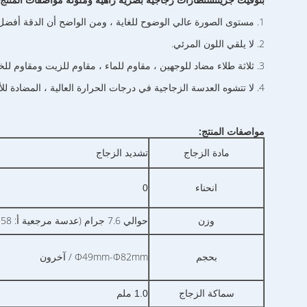
1. مستوى الصورة عالي الوضوح للغاية ، ومن الواضح أن الدقة أفضل من تلك الخاصة بعدسة الراتنج ؛
2. لا يلقي اللون المرئي.
3. ثلاثة طلاء مضاد للوجهين ، مقاوم للماء ، مقاوم للزيت ومقاوم للخدش ، سهل التنظيف ، يحمي العدسة.
4. لا تتشوه العدسة الزجاجية في درجات الحرارة العالية ، المضادة للأكسدة ، لا اصفرار ، ارتداء طويل الأمد ، حماية صحية للعين.
مواصفات المنتج:
تشديد الزجاج
مادة الزجاج
انحناء
0
وزن
حوالي 7.6 جرام (عدسة مرجعية أ: 58 مم ، ب: 57 مم ، ED: 65.5 مم)
بحجم
Φ49mm-Φ82mm / آخرون
سماكة الزجاج
1.0 ملم