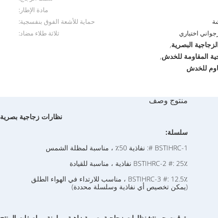
مادة الإطار:
شة
حماية للأشعة الفوق بنفسجية:
رجواني اختياري
ثلاثة طلاء مضاد:
,
ية المقاومة للخدش
,
منتوج وصف
نظارات زجاجية بصرية 
سلسلة:
BSTIHRC-1 #: نفاذية 50٪ ، مناسبة لمظلة الشمس
BSTIHRC-2 #: 25٪ نفاذية ، مناسبة للقيادة
BSTIHRC-3 #: 12.5٪ ، مناسب للارتداء في الهواء الطلق
(يمكن تخصيص أي نفاذية وسلسلة محددة)
بتوقيت جرينتش
نظارات زجاجية بصرية زاهية وملونة
مواصفات المنتج: