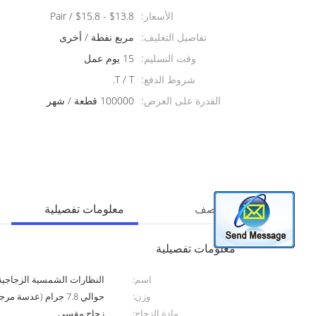
الأسعار:
$13.8 - $15.8 / Pair
تفاصيل التغليف:
مربع نفطة / أخرى
وقت التسليم:
15 يوم عمل
شروط الدفع:
T / T.
القدرة على العرض:
100000 قطعة / شهر
منتوج وصف
معلومات تفصيلية
معلومات تفصيلية
اسم:
النظارات الشمسية الزجاجية
وزن:
حوالي 7.8 جرام (عدسة مرجعية A: 63mm ، B: 55mm ، ED: 70mm)
مادة الزجاج:
زجاج مقسى