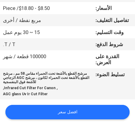
الأسعار:
$8.50 - $18.80/ Piece
مراقبة
تفاصيل التغليف:
مربع نفطة / أخرى
الجودة
وقت التسليم:
15 ~ 30 يوم عمل
اتصل
شروط الدفع:
T / T.
بنا
القدرة على
100000 قطعة / شهر
العرض:
اطلب
تسليط الضوء:
مرشح القطع بالأشعة تحت الحمراء مقاس 58 مم ، مرشح
القطع بالأشعة تحت الحمراء لكانون ، مرشح AGC الزجاجي
اقتباس
للأشعة فوق البنفسجية
,
,
Infrared Cut Filter For Canon
AGC glass Uv Ir Cut Filter
خريطة
الموقع
افضل سعر
PRIVACY