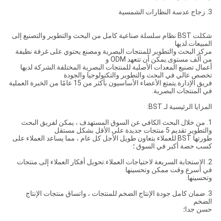
3. زجاج عدسة النظارات الشمسية
شكلت BST نظام سلسلة صناعية كامل من البحث والتطوير والتصنيع إلى
المبيعات.لديها
مركز البحث والتطوير للمنتجات البصرية ومصنع يحتوي على غرفة نظيفة
من ألف مستوى.يمكن أن تتعهد ODM و
أعمال تصنيع المعدات الأصلية للمنتجات البصرية المختلفة.الشركة لديها
تخصص عالي في البحث والتطوير والتكنولوجيا والجودة
فريق الإدارة.يتمتع الأعضاء الأساسيون بأكثر من 15 عامًا من الخبرة العملية
في المنتجات البصرية.
المزايا الرئيسية لـ BST:
1. من خلال البحث الكافي عن السوق المستهدف ، يمكن لفريق البحث
والتطوير تقديم 5 منتجات جديدة على الأقل بشكل مستقل
طورتها BST للعملاء بتعاون طويل الأجل كل عام ، مما يساعد العملاء على
كسب حصة أكبر في السوق ؛
2. الاستجابة السريعة لاحتياجات العملاء.تحويل أفكار العملاء إلى منتجات
في أسرع وقت ممكن وتحسينها
وتحسينها.
3. ضمان كامل جودة الإنتاج الضخم للمنتجات ، واتساق منتجات الإنتاج
الضخم
حسن جدا؛