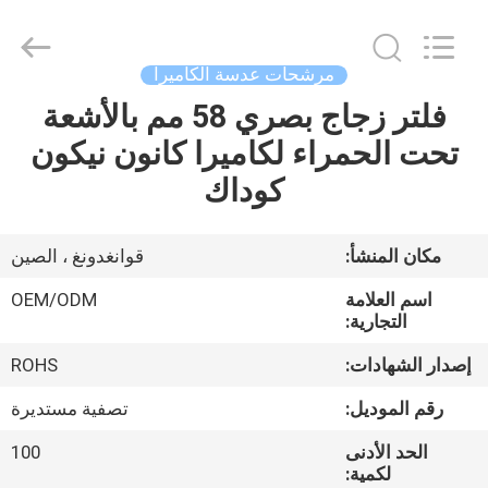
Bright
Shadow
Technology
Ltd..
All
مرشحات عدسة الكاميرا
Rights
Reserved.
فلتر زجاج بصري 58 مم بالأشعة
الصفحة
تحت الحمراء لكاميرا كانون نيكون
الرئيسية
كوداك
منتجات
مكان المنشأ:
قوانغدونغ ، الصين
معلومات
اسم العلامة
OEM/ODM
عنا
التجارية:
إصدار الشهادات:
ROHS
جولة
رقم الموديل:
تصفية مستديرة
في
الحد الأدنى
100
المعمل
لكمية: