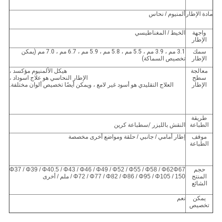
مادة الإطار
ألمنيوم / نحاس
واجهة
الخيط / المغناطيسي
الإطار
سمك
3.1 مم ، 3.9 مم ، 5.5 مم ، 5.8 مم ، 5.9 مم ، 6.7 مم ، 7.0 مم (يمكن
الإطار
تخصيص السماكة)
معالجة
هيكل الألمنيوم مؤكسد ،
سطح
الإطار النحاسي هو علاج اسوداد ،
الإطار
العلاج التقليدي هو أسود غير لامع ، ويمكن أيضًا تخصيص ألوان مختلفة.
طريقة
الطباعة
النقش بالليزر
/س
طباعة كرين
موقف
إطار أمامي / جانبي / حلقة ومواضع أخرى مخصصة
الطباعة
حجم
Φ37 / Φ39 / Φ40.5 / Φ43 / Φ46 / Φ49 / Φ52 / Φ55 / Φ58 / Φ62Φ67
المنتج
/ Φ72 / Φ77 / Φ82 / Φ86 / Φ95 / Φ105 / 150 ملم / أخرى
الشائع
يمكن
نعم
تخصيص