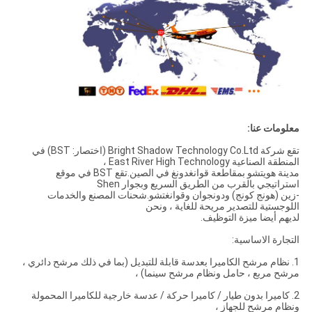
معلومات عنا:
تقع شركة Bright Shadow Technology Co.Ltd (اختصار: BST) في
المنطقة الصناعية East River High Technology ،
مدينة هويتشو بمقاطعة قوانغدونغ في الصين.تقع BST في موقع
استراتيجي بالقرب من الطريق السريع وبجوار Shen
-زين (هونج كونج) ودونجوان وقوانغتشو.شحنات المصنع والخدمات
اللوجستية للتصدير مريحة للغاية ، ونحن
لديهم أيضا ميزة التوظيف.
التجارة الاساسية:
1. نظام مرشح الكاميرا بعدسة قابلة للتبديل (بما في ذلك مرشح دائري ،
مرشح مربع ، حامل ونظام مرشح سينما) ،
2. كاميرا بدون طيار / كاميرا حركة / عدسة خارجية للكاميرا المحمولة
ونظام مرشح للجهاز ،