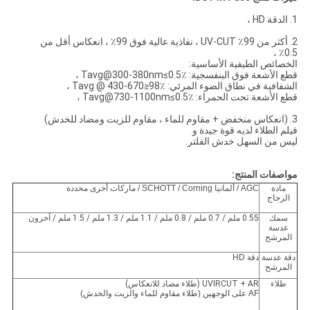
1. الدقة HD ،
2. أكثر من 99٪ UV-CUT ، نفاذية عالية فوق 99٪ ، انعكاس أقل من
0.5٪ ،
الخصائص الطيفية الأساسية:
قطع الأشعة فوق البنفسجية: Tavg@300-380nm≤0.5٪ ،
الشفافية في نطاق الضوء المرئي: Tavg @ 430-670≥98٪ ،
قطع الأشعة تحت الحمراء: Tavg@730-1100nm≤0.5٪ ،
3. (انعكاس منخفض + مقاوم للماء ، مقاوم للزيت ومضاد للخدش)
فيلم الطلاء لديه قوة جيدة و
ليس من السهل خدش الفلتر.
مواصفات المنتج:
مادة
AGC / ألمانيا SCHOTT / Corning / ماركات أخرى محددة
الزجاج
سمك
0.55 ملم / 0.7 ملم / 0.8 ملم / 1.1 ملم / 1.3 ملم / 1.5 ملم / آخرون
عدسة
المرشح
دقة عدسة
دقة HD
المرشح
طلاء
UVIRCUT + AR (طلاء مضاد للانعكاس)
AF على الوجهين (طلاء مقاوم للماء والزيت والخدش)