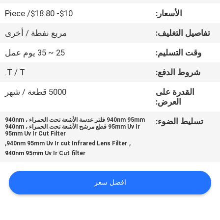
الأسعار:
$10- $18.80/ Piece
مراقبة
تفاصيل التغليف:
مربع نفطة / أخرى
الجودة
وقت التسليم:
25 ~ 35 يوم عمل
اتصل
شروط الدفع:
T / T.
بنا
القدرة على
5000 قطعة / شهر
العرض:
اطلب
تسليط الضوء:
940nm 95mm فلتر عدسة الأشعة تحت الحمراء ، 940nm
95mm Uv Ir قطع مرشح الأشعة تحت الحمراء ، 940nm
اقتباس
95mm Uv Ir Cut Filter
,
,
940nm 95mm Uv Ir cut Infrared Lens Filter
940nm 95mm Uv Ir Cut filter
خريطة
الموقع
افضل سعر
PRIVACY