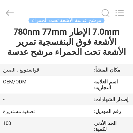
Bright
Shadow
Technology
Ltd..
All
مرشح عدسة الأشعة تحت الحمراء
Rights
Reserved.
7.0mm الإطار 780nm 77mm
الصفحة
الأشعة فوق البنفسجية تمرير
الرئيسية
الأشعة تحت الحمراء مرشح عدسة
منتجات
مكان المنشأ:
قوانغدونغ ، الصين
معلومات
اسم العلامة
OEM/ODM
عنا
التجارية:
إصدار الشهادات:
-
جولة
رقم الموديل:
تصفية مستديرة
في
الحد الأدنى
100
المعمل
لكمية: