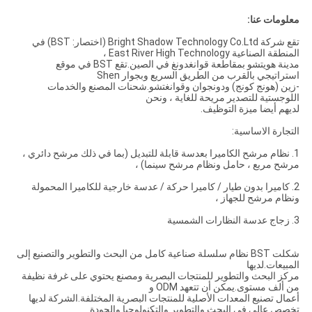
معلومات عنا:
تقع شركة Bright Shadow Technology Co.Ltd (اختصار: BST) في
المنطقة الصناعية East River High Technology ،
مدينة هويتشو بمقاطعة قوانغدونغ في الصين.تقع BST في موقع
استراتيجي بالقرب من الطريق السريع وبجوار Shen
-زين (هونج كونج) ودونجوان وقوانغتشو.شحنات المصنع والخدمات
اللوجستية للتصدير مريحة للغاية ، ونحن
لديهم أيضا ميزة التوظيف.
التجارة الاساسية:
1. نظام مرشح الكاميرا بعدسة قابلة للتبديل (بما في ذلك مرشح دائري ،
مرشح مربع ، حامل ونظام مرشح سينما) ،
2. كاميرا بدون طيار / كاميرا حركة / عدسة خارجية للكاميرا المحمولة
ونظام مرشح للجهاز ،
3. زجاج عدسة النظارات الشمسية
شكلت BST نظام سلسلة صناعية كامل من البحث والتطوير والتصنيع إلى
المبيعات.لديها
مركز البحث والتطوير للمنتجات البصرية ومصنع يحتوي على غرفة نظيفة
من ألف مستوى.يمكن أن تتعهد ODM و
أعمال تصنيع المعدات الأصلية للمنتجات البصرية المختلفة.الشركة لديها
تخصص عالي في البحث والتطوير والتكنولوجيا والجودة