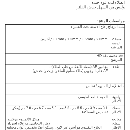
الطلاء لديه قوة جيدة
وليس من السهل خدش الفلتر.
مواصفات المنتج:
مادة الزجاج
زجاج الأشعة تحت الحمراء
سماكة
1.1mm / 1.3mm / 1.5mm / 2.0mm / آخرون
عدسة
المرشح
دقة عدسة
دقة HD
المرشح
طلاء
بجانبين
AR (مضاد للانعكاس على الطلاء) ،
AF على الوجهين (طلاء مقاوم للماء والزيت والخدش)
مادة الإطار
ألمنيوم / نحاس
واجهة
الخيط / المغناطيسي
الإطار
سمك
3.1 مم ، 3.9 مم ، 5.5 مم ، 5.8 مم ، 5.9 مم ، 6.7 مم ، 7.0 مم (يمكن
الإطار
تخصيص السماكة)
معالجة
هيكل الألمنيوم مؤكسد ،
سطح
الإطار النحاسي هو علاج اسوداد ،
الإطار
العلاج التقليدي هو أسود غير لامع ، ويمكن أيضًا تخصيص ألوان مختلفة.