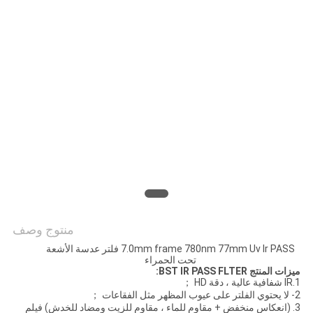
POLICY
منتوج وصف
7.0mm frame 780nm 77mm Uv Ir PASS فلتر عدسة الأشعة
تحت الحمراء
ميزات المنتج BST IR PASS FLTER:
1.IR شفافية عالية ، دقة HD ；
2- لا يحتوي الفلتر على عيوب المظهر مثل الفقاعات ；
3. (انعكاس منخفض + مقاوم للماء ، مقاوم للزيت ومضاد للخدش) فيلم