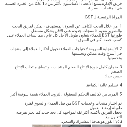
فريق الإدارة.يتمتع الأعضاء الأساسيون بأكثر من 15 عامًا من الخبرة العملية
في المنتجات البصرية.
المزايا الرئيسية لـ BST:
1. من خلال البحث الكافي عن السوق المستهدف ، يمكن لفريق البحث
والتطوير تقديم 5 منتجات جديدة على الأقل بشكل مستقل
طورتها BST للعملاء بتعاون طويل الأجل كل عام ، مما يساعد العملاء على
كسب حصة أكبر في السوق ؛
2. الاستجابة السريعة لاحتياجات العملاء.تحويل أفكار العملاء إلى منتجات
في أسرع وقت ممكن وتحسينها
وتحسينها.
3. ضمان كامل جودة الإنتاج الضخم للمنتجات ، واتساق منتجات الإنتاج
الضخم
حسن جدا؛
4. تسليم عالية الكفاءة.
5. المزيد من تكاليف التحكم المعقولة ، لتزويد العملاء بقيمة سوقية أكبر.
تم اختبار منتجات وخدمات BST من قبل العملاء والسوق لفترة
طويلة.إرضاء العميل
يجعل الفريق بأكمله أكثر ثقة لمواجهة كل تحد جديد.كما نعتز بفرصة
التعاون مع
you: الفوز هو هدفنا المشترك والسعي.