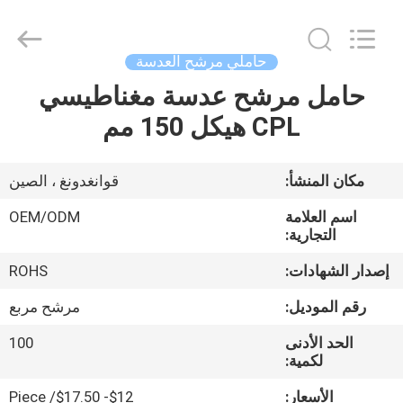
Bright
Shadow
Technology
Ltd..
All
حاملي مرشح العدسة
Rights
Reserved.
حامل مرشح عدسة مغناطيسي
الصفحة
CPL هيكل 150 مم
الرئيسية
منتجات
مكان المنشأ:
قوانغدونغ ، الصين
اسم العلامة
OEM/ODM
معلومات
التجارية:
عنا
إصدار الشهادات:
ROHS
رقم الموديل:
مرشح مربع
جولة
الحد الأدنى
100
في
لكمية:
المعمل
الأسعار:
$12- $17.50/ Piece