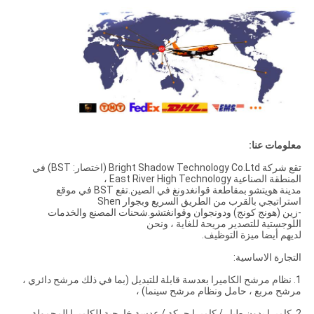
معلومات عنا:
تقع شركة Bright Shadow Technology Co.Ltd (اختصار: BST) في
المنطقة الصناعية East River High Technology ،
مدينة هويتشو بمقاطعة قوانغدونغ في الصين.تقع BST في موقع
استراتيجي بالقرب من الطريق السريع وبجوار Shen
-زين (هونج كونج) ودونجوان وقوانغتشو.شحنات المصنع والخدمات
اللوجستية للتصدير مريحة للغاية ، ونحن
لديهم أيضا ميزة التوظيف.
التجارة الاساسية:
1. نظام مرشح الكاميرا بعدسة قابلة للتبديل (بما في ذلك مرشح دائري ،
مرشح مربع ، حامل ونظام مرشح سينما) ،
2. كاميرا بدون طيار / كاميرا حركة / عدسة خارجية للكاميرا المحمولة