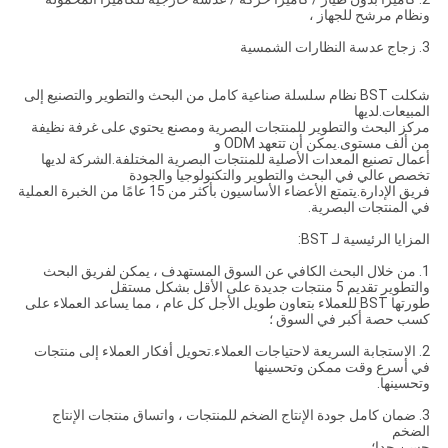
ونظام مرشح للجهاز ،
3. زجاج عدسة النظارات الشمسية
شكلت BST نظام سلسلة صناعية كامل من البحث والتطوير والتصنيع إلى
المبيعات.لديها
مركز البحث والتطوير للمنتجات البصرية ومصنع يحتوي على غرفة نظيفة
من ألف مستوى.يمكن أن تتعهد ODM و
أعمال تصنيع المعدات الأصلية للمنتجات البصرية المختلفة.الشركة لديها
تخصص عالي في البحث والتطوير والتكنولوجيا والجودة
فريق الإدارة.يتمتع الأعضاء الأساسيون بأكثر من 15 عامًا من الخبرة العملية
في المنتجات البصرية.
المزايا الرئيسية لـ BST:
1. من خلال البحث الكافي عن السوق المستهدف ، يمكن لفريق البحث
والتطوير تقديم 5 منتجات جديدة على الأقل بشكل مستقل
طورتها BST للعملاء بتعاون طويل الأجل كل عام ، مما يساعد العملاء على
كسب حصة أكبر في السوق ؛
2. الاستجابة السريعة لاحتياجات العملاء.تحويل أفكار العملاء إلى منتجات
في أسرع وقت ممكن وتحسينها
وتحسينها.
3. ضمان كامل جودة الإنتاج الضخم للمنتجات ، واتساق منتجات الإنتاج
الضخم
حسن جدا؛