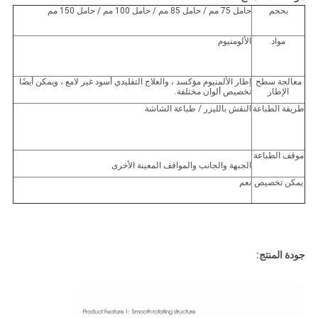
بحجم
حامل 75 مم / حامل 85 مم / حامل 100 مم / حامل 150 مم
مواد
الألومنيوم
معالجة سطح
إطار الألمنيوم مؤكسد ، والعلاج التقليدي أسود غير لامع ، ويمكن أيضًا
الإطار
تخصيص ألوان مختلفة.
طريقة الطباعة
النقش بالليزر / طباعة الشاشة
موقف الطباعة
الجبهة والجانب والمواقف المعينة الأخرى
يمكن تخصيص
نعم
جودة المنتج: