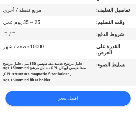
تفاصيل التغليف:
مربع نفطة / أخرى
مراقبة
وقت التسليم:
25 ~ 35 يوم عمل
الجودة
شروط الدفع:
T / T.
اتصل
القدرة على
10000 قطعة / شهر
العرض:
بنا
تسليط الضوء:
حامل مرشح عدسة مغناطيسي 150 مم ، حامل مرشح
مغناطيسي لهيكل CPL ، حامل مرشح sgs 150mm nd
اطلب
,
,
CPL structure magnetic filter holder
sgs 150mm nd filter holder
اقتباس
افضل سعر
خريطة
الموقع
PRIVACY