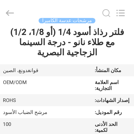
Bright
Shadow
Technology
Ltd..
All
مرشحات عدسة الكاميرا
Rights
Reserved.
فلتر رذاذ أسود 1/4 (أو 1/8، 1/2)
الصفحة
مع طلاء نانو - درجة السينما
الرئيسية
الزجاجية البصرية
منتجات
مكان المنشأ:
قوانغدونغ، الصين
معلومات
اسم العلامة
OEM/ODM
عنا
التجارية:
إصدار الشهادات:
ROHS
جولة
رقم الموديل:
مرشح الضباب الأسود
في
الحد الأدنى
100
المعمل
لكمية: