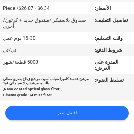
الأسعار:
$6.34 - $26.87/ Piece
مراقبة
تفاصيل التغليف:
صندوق بلاستيكي/صندوق حديد + كرتون/
الجودة
أخرى
وقت التسليم:
15-30 يوم عمل
اتصل
شروط الدفع:
تي/تي
بنا
القدرة على
5000 قطعة/شهر
العرض:
اطلب
تسليط الضوء:
مرشح عدسة كاميرا ضباب أسود، مرشح زجاج بصري مطلي
اقتباس
بالنانو، مرشح رذاذ سينمائي 1/4
,
,
Nano coated optical glass filter
Cinema grade 1/4 mist filter
SITEMAP
افضل سعر
PRIVACY
POLICY