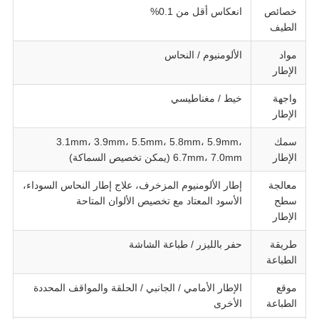
خصائص
انعكاس أقل من 0.1%
الطيف
مواد
الألومنيوم / النحاس
الإطار
واجهة
خيط / مغناطيسي
الإطار
سمك
3.1mm، 3.9mm، 5.5mm، 5.8mm، 5.9mm،
الإطار
6.7mm، 7.0mm (يمكن تخصيص السماكة)
معالجة
إطار الألومنيوم المزخرف، علاج إطار النحاس السوداء،
سطح
الأسود المعتاد مع تخصيص الألوان المتاحة
الإطار
طريقة
حفر بالليزر / طباعة الشاشة
الطباعة
موقع
الإطار الأمامي / الجانبي / الحلقة والمواقف المحددة
الطباعة
الأخرى