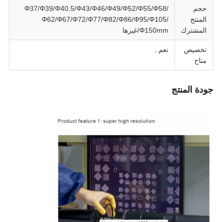
حجم
Φ37/Φ39/Φ40.5/Φ43/Φ46/Φ49/Φ52/Φ55/Φ58/
المنتج
Φ62/Φ67/Φ72/Φ77/Φ82/Φ86/Φ95/Φ105/
المشترك
Φ150mm/غيرها
تخصيص
نعم..
متاح
جودة المنتج