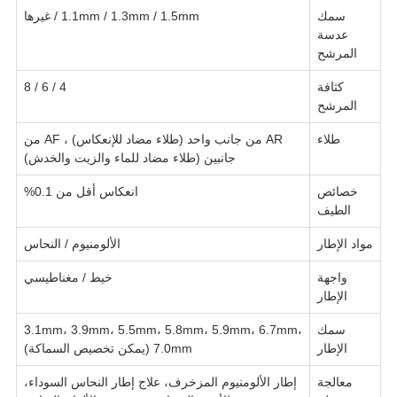
سمك
1.1mm / 1.3mm / 1.5mm / غيرها
عدسة
المرشح
كثافة
4 / 6 / 8
المرشح
طلاء
AR من جانب واحد (طلاء مضاد للإنعكاس) ، AF من
جانبين (طلاء مضاد للماء والزيت والخدش)
خصائص
انعكاس أقل من 0.1%
الطيف
مواد الإطار
الألومنيوم / النحاس
واجهة
خيط / مغناطيسي
الإطار
سمك
3.1mm، 3.9mm، 5.5mm، 5.8mm، 5.9mm، 6.7mm،
الإطار
7.0mm (يمكن تخصيص السماكة)
معالجة
إطار الألومنيوم المزخرف، علاج إطار النحاس السوداء،