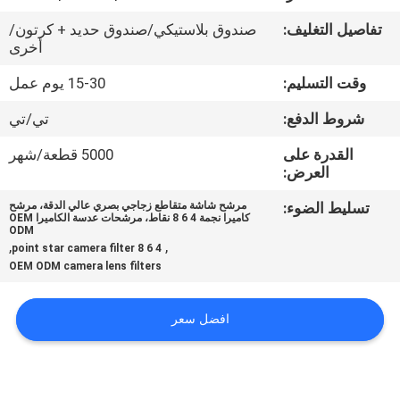
تفاصيل التغليف:
صندوق بلاستيكي/صندوق حديد + كرتون/
مراقبة
أخرى
الجودة
وقت التسليم:
15-30 يوم عمل
شروط الدفع:
تي/تي
اتصل
القدرة على
5000 قطعة/شهر
بنا
العرض:
تسليط الضوء:
مرشح شاشة متقاطع زجاجي بصري عالي الدقة، مرشح
اطلب
كاميرا نجمة 4 6 8 نقاط، مرشحات عدسة الكاميرا OEM
ODM
اقتباس
,
,
4 6 8 point star camera filter
OEM ODM camera lens filters
SITEMAP
افضل سعر
PRIVACY
POLICY