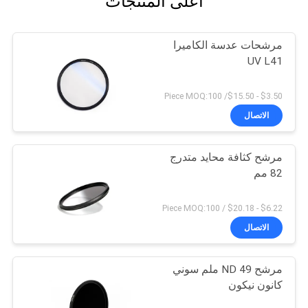
أعلى المنتجات
مرشحات عدسة الكاميرا
UV L41
$3.50 - $15.50/ Piece MOQ:100
الاتصال
مرشح كثافة محايد متدرج
82 مم
$6.22 - $20.18 / Piece MOQ:100
الاتصال
مرشح ND 49 ملم سوني
كانون نيكون