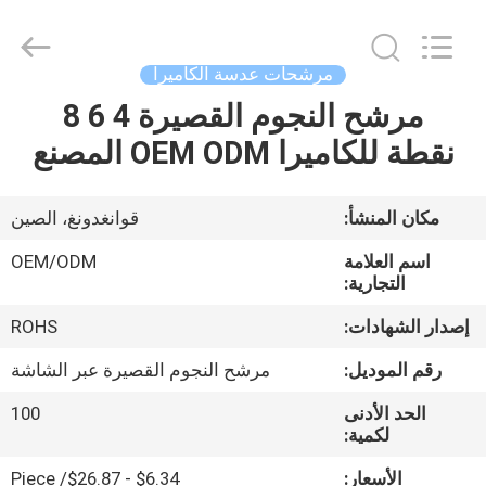
Bright
Shadow
Technology
Ltd..
All
مرشحات عدسة الكاميرا
Rights
Reserved.
مرشح النجوم القصيرة 4 6 8
الصفحة
نقطة للكاميرا OEM ODM المصنع
الرئيسية
منتجات
مكان المنشأ:
قوانغدونغ، الصين
اسم العلامة
OEM/ODM
معلومات
التجارية:
عنا
إصدار الشهادات:
ROHS
رقم الموديل:
مرشح النجوم القصيرة عبر الشاشة
جولة
الحد الأدنى
100
في
لكمية:
المعمل
الأسعار:
$6.34 - $26.87/ Piece