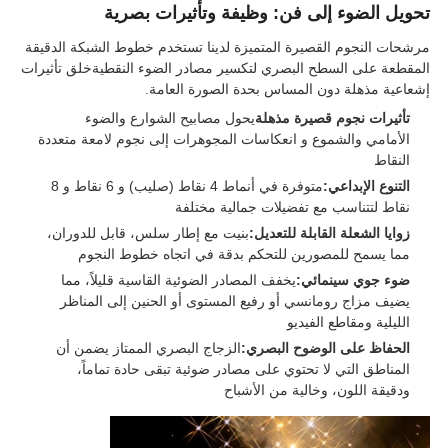
تحويل الضوء إلى فن: وظيفة وتأثيرات بصرية
مرشحات النجوم القصيرة المتميزة لدينا تستخدم خطوط الشبكة الدقيقة
المقطعة على السطح البصري لتكسير مصادر الضوء النقطيةخلق تأثيرات
إشعاعية مذهلة دون المساس بحدة الصورة العامة.
تأثيرات نجوم قصيرة مذهلة
يحول مصابيح الشوارع والضوء
الأمامي والشموع و انعكاسات المجوهرات إلى نجوم لامعة متعددة
النقاط
التنوع الإبداعي:
متوفرة في أنماط 4 نقاط (صليب) و 6 نقاط و 8
نقاط لتتناسب مع تفضيلات جمالية مختلفة
زوايا الشعلة القابلة للتعديل:
بنيت مع إطار سلس، قابل للدوران،
مما يسمح للمصورين للتحكم بدقة في اتجاه خطوط النجوم
ضوء جوي سينمائي:
يخفف المصادر الضوئية القاسية قليلاً، مما
يضيف مزاج رومانسي أو رفيع المستوى أو الحنين إلى المناظر
الليلية ومقاطع الفيديو
الحفاظ على الوضوح البصري:
الزجاج البصري الممتاز يضمن أن
المناطق التي لا تحتوي على مصادر ضوئية تبقى حادة تماماً،
ودقيقة اللون، وخالية من الأشباح