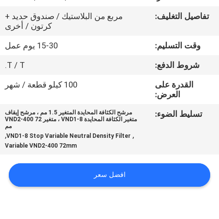
تفاصيل التغليف:
مربع من البلاستيك / صندوق حديد +
مراقبة
كرتون / أخرى
الجودة
وقت التسليم:
15-30 يوم عمل
شروط الدفع:
T / T.
اتصل
القدرة على
100 كيلو قطعة / شهر
بنا
العرض:
تسليط الضوء:
مرشح الكثافة المحايدة المتغير 1.5 مم ، مرشح إيقاف
اطلب
متغير الكثافة المحايدة VND1-8 ، متغير VND2-400 72
مم
اقتباس
,
,
VND1-8 Stop Variable Neutral Density Filter
Variable VND2-400 72mm
خريطة
افضل سعر
الموقع
PRIVACY