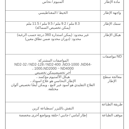
مادة الإطار
ألمنيوم / نحاس
واجهة الإطار
الخيط / المغناطيسي
سمك الإطار
8.3 ملم / 9.2 ملم / 9.5 ملم / 11.5 ملم
(يمكن تخصيص السماكة)
هيكل الإطار
غير محدود: (يمكن استدارة 360 درجة حسب الرغبة)
محدود: (دوران محدود ضمن نطاق معين)
ND
مواصفات
المواصفات المشتركة:
ND2-32 / ND2-128 / ND2-400 ،
ND3-1000 ،
ND64-
1000
،
ND2000 ~ ND4000 ،
آخر
تخصيص
يمكن تخصيص
معالجة سطح
هيكل الألمنيوم مؤكسد ،
الإطار
الإطار النحاسي هو علاج اسوداد ،
العلاج التقليدي هو أسود غير لامع ، ويمكن أيضًا تخصيص ألوان
مختلفة.
طريقة الطباعة
النقش بالليزر
/س
طباعة كرين
موقف الطباعة
إطار أمامي / جانبي / حلقة ومواضع أخرى مخصصة