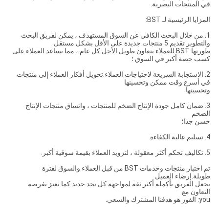
في المنتجات البصرية.
المزايا الرئيسية لـ BST:
1. من خلال البحث الكافي عن السوق المستهدف ، يمكن لفريق البحث
والتطوير تقديم 5 منتجات جديدة على الأقل بشكل مستقل
طورتها BST للعملاء بتعاون طويل الأجل كل عام ، مما يساعد العملاء على
كسب حصة أكبر في السوق ؛
2. الاستجابة السريعة لاحتياجات العملاء.تحويل أفكار العملاء إلى منتجات
في أسرع وقت ممكن وتحسينها
وتحسينها.
3. ضمان كامل جودة الإنتاج الضخم للمنتجات ، واتساق منتجات الإنتاج
الضخم
حسن جدا؛
4. تسليم عالية الكفاءة.
5. تكاليف تحكم أكثر معقولة ، لتزويد العملاء بقيمة سوقية أكبر.
تم اختبار منتجات وخدمات BST من قبل العملاء والسوق لفترة
طويلة.إرضاء العميل
يجعل الفريق بأكمله أكثر ثقة لمواجهة كل تحد جديد.كما نعتز بفرصة
التعاون مع
you: الفوز هو هدفنا المشترك والسعي.