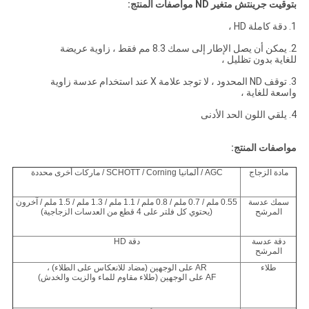
بتوقيت جرينتش
متغير ND
مواصفات المنتج:
1. دقة كاملة HD ،
2. يمكن أن يصل الإطار إلى سمك 8.3 مم فقط ، زاوية عريضة
للغاية بدون تظليل ،
3. توقف ND المحدود ، لا توجد علامة X عند استخدام عدسة زاوية
واسعة للغاية ،
4. يلقي اللون الحد الأدنى
مواصفات المنتج:
مادة الزجاج
AGC / ألمانيا SCHOTT / Corning / ماركات أخرى محددة
سمك عدسة
0.55 ملم / 0.7 ملم / 0.8 ملم / 1.1 ملم / 1.3 ملم / 1.5 ملم / آخرون
المرشح
(يحتوي كل فلتر على 4 قطع من العدسات الزجاجية)
دقة عدسة
دقة HD
المرشح
طلاء
AR على الوجهين (مضاد للانعكاس على الطلاء) ،
AF على الوجهين (طلاء مقاوم للماء والزيت والخدش)