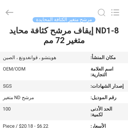
Bright
Shadow
Technology
Ltd..
All
مرشح متغير الكثافة المحايدة
Rights
Reserved.
ND1-8 إيقاف مرشح كثافة محايد
الصفحة
متغير 72 مم
الرئيسية
منتجات
مكان المنشأ:
هويتشو ، قوانغدونغ ، الصين
اسم العلامة
OEM/ODM
معلومات
التجارية:
عنا
إصدار الشهادات:
SGS
رقم الموديل:
مرشح ND متغير
جولة
الحد الأدنى
100
في
لكمية:
المعمل
الأسعار:
$6.22 - $20.18 / Piece