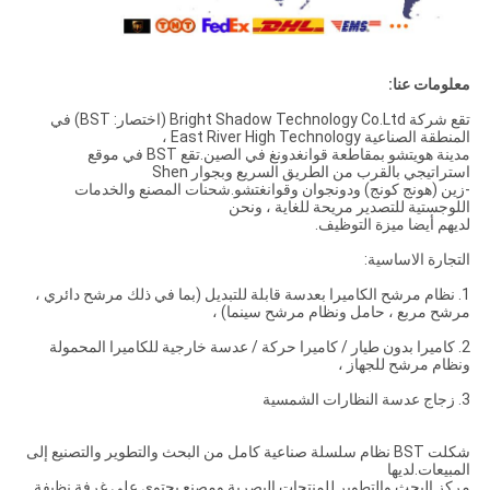
معلومات عنا:
تقع شركة Bright Shadow Technology Co.Ltd (اختصار: BST) في
المنطقة الصناعية East River High Technology ،
مدينة هويتشو بمقاطعة قوانغدونغ في الصين.تقع BST في موقع
استراتيجي بالقرب من الطريق السريع وبجوار Shen
-زين (هونج كونج) ودونجوان وقوانغتشو.شحنات المصنع والخدمات
اللوجستية للتصدير مريحة للغاية ، ونحن
لديهم أيضا ميزة التوظيف.
التجارة الاساسية:
1. نظام مرشح الكاميرا بعدسة قابلة للتبديل (بما في ذلك مرشح دائري ،
مرشح مربع ، حامل ونظام مرشح سينما) ،
2. كاميرا بدون طيار / كاميرا حركة / عدسة خارجية للكاميرا المحمولة
ونظام مرشح للجهاز ،
3. زجاج عدسة النظارات الشمسية
شكلت BST نظام سلسلة صناعية كامل من البحث والتطوير والتصنيع إلى
المبيعات.لديها
مركز البحث والتطوير للمنتجات البصرية ومصنع يحتوي على غرفة نظيفة