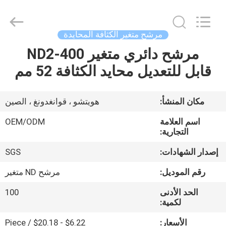
Bright
Shadow
Technology
Ltd..
All
مرشح متغير الكثافة المحايدة
Rights
Reserved.
مرشح دائري متغير ND2-400
الصفحة
قابل للتعديل محايد الكثافة 52 مم
الرئيسية
منتجات
مكان المنشأ:
هويتشو ، قوانغدونغ ، الصين
اسم العلامة
OEM/ODM
معلومات
التجارية:
عنا
إصدار الشهادات:
SGS
رقم الموديل:
مرشح ND متغير
جولة
الحد الأدنى
100
في
لكمية:
المعمل
الأسعار:
$6.22 - $20.18 / Piece