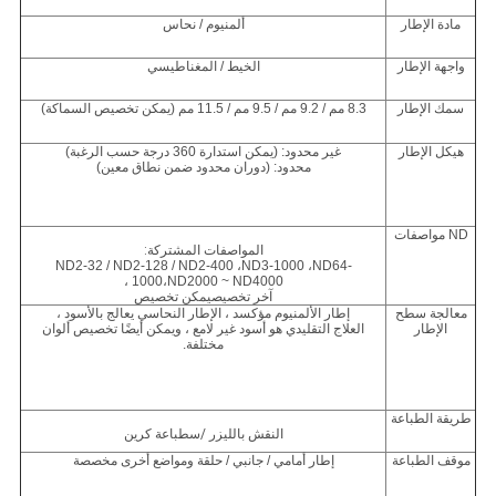
مادة الإطار
ألمنيوم / نحاس
واجهة الإطار
الخيط / المغناطيسي
سمك الإطار
8.3 مم / 9.2 مم / 9.5 مم / 11.5 مم (يمكن تخصيص السماكة)
هيكل الإطار
غير محدود: (يمكن استدارة 360 درجة حسب الرغبة)
محدود: (دوران محدود ضمن نطاق معين)
ND
مواصفات
المواصفات المشتركة:
ND2-32 / ND2-128 / ND2-400 ،
ND3-1000 ،
ND64-
1000
،
ND2000 ~ ND4000 ،
آخر
تخصيص
يمكن تخصيص
معالجة سطح
إطار الألمنيوم مؤكسد ، الإطار النحاسي يعالج بالأسود ،
الإطار
العلاج التقليدي هو أسود غير لامع ، ويمكن أيضًا تخصيص ألوان
مختلفة.
طريقة الطباعة
النقش بالليزر
/س
طباعة كرين
موقف الطباعة
إطار أمامي / جانبي / حلقة ومواضع أخرى مخصصة