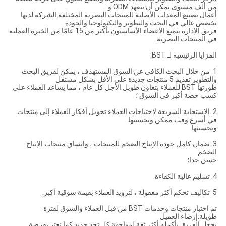
من ألف مستوى.يمكن أن تتعهد ODM و
أعمال تصنيع المعدات الأصلية للمنتجات البصرية المختلفة.الشركة لديها
تخصص عالي في البحث والتطوير والتكنولوجيا والجودة
فريق الإدارة.يتمتع الأعضاء الأساسيون بأكثر من 15 عامًا من الخبرة العملية
في المنتجات البصرية.
المزايا الرئيسية لـ BST:
1. من خلال البحث الكافي عن السوق المستهدف ، يمكن لفريق البحث
والتطوير تقديم 5 منتجات جديدة على الأقل بشكل مستقل
طورتها BST للعملاء بتعاون طويل الأجل كل عام ، مما يساعد العملاء على
كسب حصة أكبر في السوق ؛
2. الاستجابة السريعة لاحتياجات العملاء.تحويل أفكار العملاء إلى منتجات
في أسرع وقت ممكن وتحسينها
وتحسينها.
3. ضمان كامل جودة الإنتاج الضخم للمنتجات ، واتساق منتجات الإنتاج
الضخم
حسن جدا؛
4. تسليم عالية الكفاءة.
5. تكاليف تحكم أكثر معقولة ، لتزويد العملاء بقيمة سوقية أكبر.
تم اختبار منتجات وخدمات BST من قبل العملاء والسوق لفترة
طويلة.إرضاء العميل
يجعل الفريق بأكمله أكثر ثقة لمواجهة كل تحد جديد.كما نعتز بفرصة