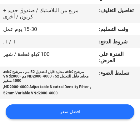
تفاصيل التغليف:
مربع من البلاستيك / صندوق حديد +
مراقبة
كرتون / أخرى
الجودة
وقت التسليم:
15-30 يوم عمل
شروط الدفع:
T / T.
اتصل
القدرة على
100 كيلو قطعة / شهر
بنا
العرض:
تسليط الضوء:
مرشح كثافة محايد قابل للتعديل 52 مم ، مرشح كثافة
اطلب
محايد قابل للتعديل ND2000-4000 ، 52 مم VNd2000-
4000 متغير
اقتباس
,
,
ND2000-4000 Adjustable Neutral Density Filter
52mm Variable VNd2000-4000
خريطة
افضل سعر
الموقع
PRIVACY