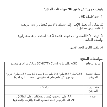
بتوقيت جرينتش
متغير ND
مواصفات المنتج:
1. دقة كاملة HD ،
2. يمكن أن يصل الإطار إلى سمك 8.3 مم فقط ، زاوية عريضة
للغاية بدون تظليل ،
3. توقف ND المحدود ، لا توجد علامة X عند استخدام عدسة زاوية
واسعة للغاية ،
4. يلقي اللون الحد الأدنى
مواصفات المنتج:
مادة الزجاج
AGC / ألمانيا SCHOTT / Corning / ماركات أخرى محددة
سمك عدسة
0.55 ملم / 0.7 ملم / 0.8 ملم / 1.1 ملم / 1.3 ملم / 1.5 ملم / آخرون
المرشح
(يحتوي كل فلتر على 4 قطع من العدسات الزجاجية)
دقة عدسة
دقة HD
المرشح
طلاء
AR على الوجهين (مضاد للانعكاس على الطلاء) ،
AF على الوجهين (طلاء مقاوم للماء والزيت والخدش)