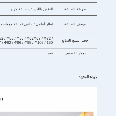
/س
طريقة الطباعة
النقش بالليزر
طباعة كرين
موقف الطباعة
إطار أمامي / جانبي / حلقة ومواض
52 / Φ55 / Φ58 / Φ62Φ67 / Φ72 /
حجم المنتج الشائع
Φ77 / Φ82 / Φ86 / Φ95 / Φ105 / 150 ملم / 
يمكن تخصيص
نعم
جودة المنتج: