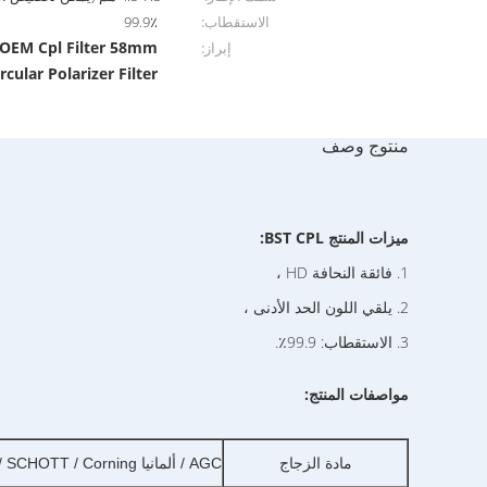
الاستقطاب:
99.9٪
OEM Cpl Filter 58mm
إبراز:
cular Polarizer Filter
منتوج وصف
ميزات المنتج BST CPL:
1. فائقة النحافة HD ،
2. يلقي اللون الحد الأدنى ،
3. الاستقطاب: 99.9٪.
مواصفات المنتج:
مادة الزجاج
AGC / ألمانيا SCHOTT / Corning / ماركات أخرى محددة