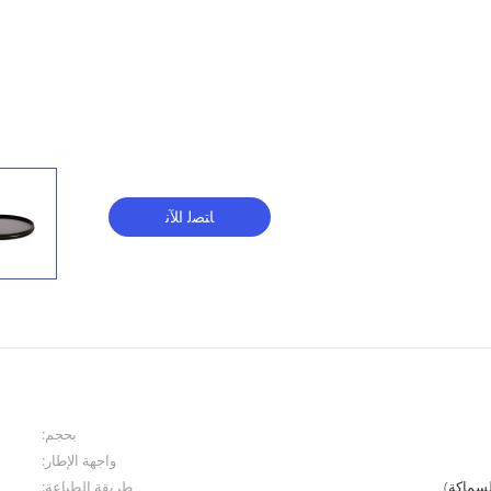
ﺎﺘﺼﻟ ﺍﻶﻧ
بحجم:
واجهة الإطار:
طريقة الطباعة: