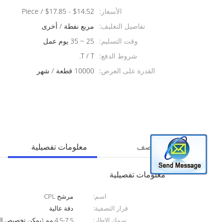
الأسعار:
$14.52 - $17.85 / Piece
تفاصيل التغليف:
مربع نفطة / أخرى
وقت التسليم:
25 ~ 35 يوم عمل
شروط الدفع:
T / T.
القدرة على العرض:
10000 قطعة / شهر
منتوج وصف
معلومات تفصيلية
معلومات تفصيلية
اسم:
مرشح CPL
قرار التصفية:
دقة عالية
سمك الإطار:
4.5-7.5 مم (يمكن تخصيص السماكة)