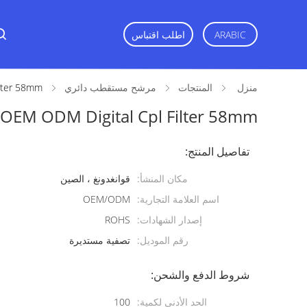
ARABIC
اطلب اقتباس
منزل
المنتجات
مرشح مستقطب دائري
ilter 58mm
OEM ODM Digital Cpl Filter 58mm
تفاصيل المنتج:
مكان المنشأ:
قوانغدونغ ، الصين
اسم العلامة التجارية:
OEM/ODM
إصدار الشهادات:
ROHS
رقم الموديل:
تصفية مستديرة
شروط الدفع والشحن:
الحد الأدنى لكمية:
100