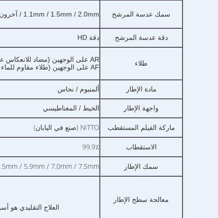
سمك عدسة المرشح
1.1mm / 1.5mm / 2.0mm / آخرون
دقة عدسة المرشح
دقة HD
AR على الوجهين (مضاد للانعكاس على الطلاء) ،
طلاء
AF على الوجهين (طلاء مقاوم للماء والزيت والخدش)
مادة الإطار
ألمنيوم / نحاس
واجهة الإطار
الخيط / المغناطيسي
ماركة الفيلم المستقطب
NITTO (صنع في اليابان)
الاستقطاب
99.9٪
m / 4.75mm / 5.5mm / 5.9mm / 7.0mm / 7.5mm
سمك الإطار
معالجة سطح الإطار
العلاج التقليدي هو أس