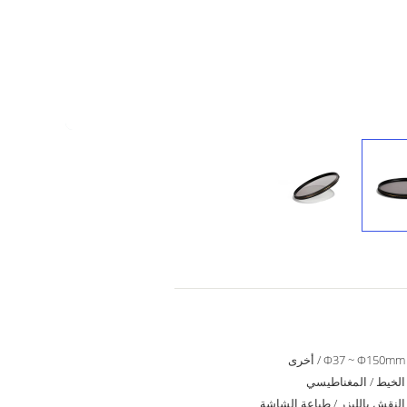
Φ37 ~ Φ150mm / أخرى
الخيط / المغناطيسي
النقش بالليزر / طباعة الشاشة