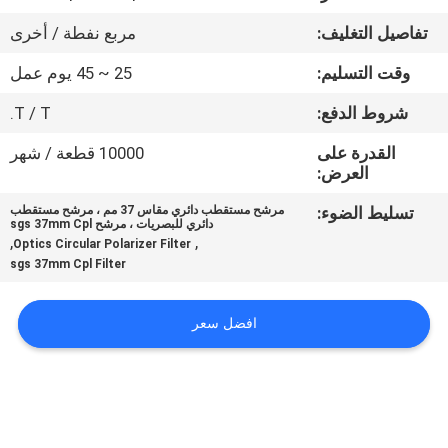
تفاصيل التغليف:
مربع نفطة / أخرى
مراقبة
وقت التسليم:
25 ~ 45 يوم عمل
الجودة
شروط الدفع:
T / T.
اتصل
القدرة على
10000 قطعة / شهر
العرض:
بنا
تسليط الضوء:
مرشح مستقطب دائري مقاس 37 مم ، مرشح مستقطب
دائري للبصريات ، مرشح sgs 37mm Cpl
اطلب
,
,
Optics Circular Polarizer Filter
sgs 37mm Cpl Filter
اقتباس
افضل سعر
خريطة
الموقع
PRIVACY