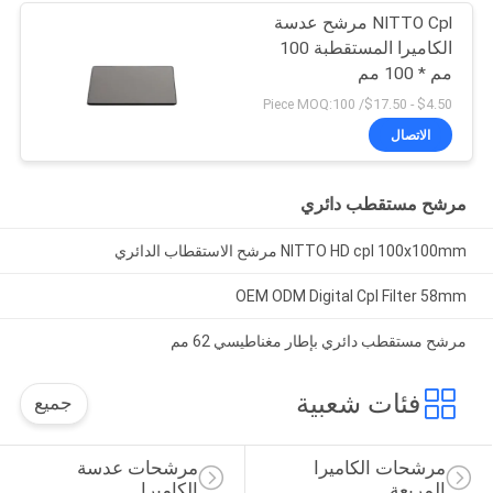
NITTO Cpl مرشح عدسة
الكاميرا المستقطبة 100
مم * 100 مم
$4.50 - $17.50/ Piece MOQ:100
الاتصال
مرشح مستقطب دائري
NITTO HD cpl 100x100mm مرشح الاستقطاب الدائري
OEM ODM Digital Cpl Filter 58mm
مرشح مستقطب دائري بإطار مغناطيسي 62 مم
فئات شعبية
جميع
مرشحات الكاميرا 
مرشحات عدسة 
المربعة
الكاميرا