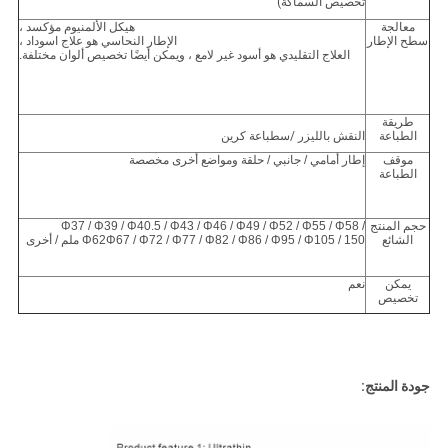
تخصيص السماكة)
معالجة
هيكل الألمنيوم مؤكسد ،
سطح الإطار
الإطار النحاسي هو علاج اسوداد ،
العلاج التقليدي هو أسود غير لامع ، ويمكن أيضًا تخصيص ألوان مختلفة.
طريقة
الطباعة
النقش بالليزر
/س
طباعة كرين
موقف
إطار أمامي / جانبي / حلقة ومواضع أخرى مخصصة
الطباعة
حجم المنتج
Φ37 / Φ39 / Φ40.5 / Φ43 / Φ46 / Φ49 / Φ52 / Φ55 / Φ58 /
الشائع
Φ62Φ67 / Φ72 / Φ77 / Φ82 / Φ86 / Φ95 / Φ105 / 150 ملم / أخرى
يمكن
نعم
تخصيص
جودة المنتج: