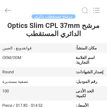
Bright
Shadow
Technology
Ltd..
All
مرشح مستقطب دائري
Rights
Reserved.
مرشح Optics Slim CPL 37mm
الصفحة
الدائري المستقطب
الرئيسية
منتجات
مكان المنشأ:
قوانغدونغ ، الصين
اسم العلامة
OEM/ODM
معلومات
التجارية:
عنا
إصدار الشهادات:
Round
رقم الموديل:
تصفية مستديرة
جولة
الحد الأدنى
100
في
لكمية:
المعمل
الأسعار:
$14.52 - $17.85 / Piece