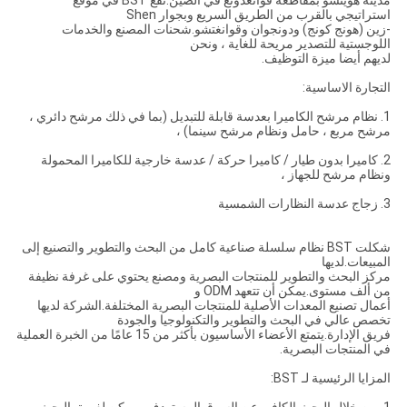
مدينة هويتشو بمقاطعة قوانغدونغ في الصين.تقع BST في موقع
استراتيجي بالقرب من الطريق السريع وبجوار Shen
-زين (هونج كونج) ودونجوان وقوانغتشو.شحنات المصنع والخدمات
اللوجستية للتصدير مريحة للغاية ، ونحن
لديهم أيضا ميزة التوظيف.
التجارة الاساسية:
1. نظام مرشح الكاميرا بعدسة قابلة للتبديل (بما في ذلك مرشح دائري ،
مرشح مربع ، حامل ونظام مرشح سينما) ،
2. كاميرا بدون طيار / كاميرا حركة / عدسة خارجية للكاميرا المحمولة
ونظام مرشح للجهاز ،
3. زجاج عدسة النظارات الشمسية
شكلت BST نظام سلسلة صناعية كامل من البحث والتطوير والتصنيع إلى
المبيعات.لديها
مركز البحث والتطوير للمنتجات البصرية ومصنع يحتوي على غرفة نظيفة
من ألف مستوى.يمكن أن تتعهد ODM و
أعمال تصنيع المعدات الأصلية للمنتجات البصرية المختلفة.الشركة لديها
تخصص عالي في البحث والتطوير والتكنولوجيا والجودة
فريق الإدارة.يتمتع الأعضاء الأساسيون بأكثر من 15 عامًا من الخبرة العملية
في المنتجات البصرية.
المزايا الرئيسية لـ BST: