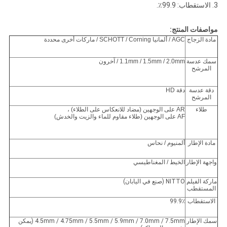
3. الاستقطاب: 99.9٪.
مواصفات المنتج:
مادة الزجاج
AGC / ألمانيا SCHOTT / Corning / ماركات أخرى محددة
سمك عدسة
1.1mm / 1.5mm / 2.0mm / آخرون
المرشح
دقة عدسة
دقة HD
المرشح
طلاء
AR على الوجهين (مضاد للانعكاس على الطلاء) ،
AF على الوجهين (طلاء مقاوم للماء والزيت والخدش)
مادة الإطار
ألمنيوم / نحاس
واجهة الإطار
الخيط / المغناطيسي
ماركة الفيلم
NITTO (صنع في اليابان)
المستقطب
الاستقطاب
99.9٪
سمك الإطار
4.5mm / 4.75mm / 5.5mm / 5.9mm / 7.0mm / 7.5mm (يمكن