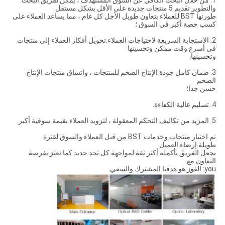
1. من خلال البحث الكافي عن السوق المستهدف ، يمكن لفريق البحث
والتطوير تقديم 5 منتجات جديدة على الأقل بشكل مستقل
طورتها BST للعملاء بتعاون طويل الأجل كل عام ، مما يساعد العملاء على
كسب حصة أكبر في السوق ؛
2. الاستجابة السريعة لاحتياجات العملاء.تحويل أفكار العملاء إلى منتجات
في أسرع وقت ممكن وتحسينها
وتحسينها.
3. ضمان كامل جودة الإنتاج الضخم للمنتجات ، واتساق منتجات الإنتاج
الضخم
حسن جدا؛
4. تسليم عالية الكفاءة.
5. المزيد من تكاليف التحكم المعقولة ، لتزويد العملاء بقيمة سوقية أكبر.
تم اختبار منتجات وخدمات BST من قبل العملاء والسوق لفترة
طويلة.إرضاء العميل
يجعل الفريق بأكمله أكثر ثقة لمواجهة كل تحد جديد.كما نعتز بفرصة
التعاون مع
you: الفوز هو هدفنا المشترك والسعي.