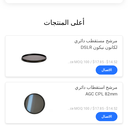
أعلى المنتجات
مرشح مستقطب دائري
لكانون نيكون DSLR
$14.52 - $17.85 / Piece MOQ:100
الاتصال
مرشح استقطاب دائري
AGC CPL 82mm
$14.52 - $17.85 / Piece MOQ:100
الاتصال