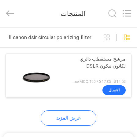
Bright
Shadow
Technology
المنتجات
Ltd..
All
Rights
Reserved.
الصفحة
canon dslr circular polarizing filter التصنيع عبر الإنترنت
الرئيسية
مرشح مستقطب دائري
منتجات
لكانون نيكون DSLR
معلومات
$14.52 - $17.85 / Piece MOQ:100
عنا
الاتصال
جولة
عرض المزيد
في
المعمل