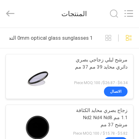
Bright
Shadow
Technology
المنتجات
Ltd..
All
Rights
Reserved.
الصفحة
1 0mm optical glass sunglasses التصنيع عبر الإنترنت
الرئيسية
مرشح ليلي زجاجي بصري
منتجات
دائري محايد 39 مم 37 مم
معلومات
$6.34 - $26.87/ Piece MOQ:100
عنا
الاتصال
زجاج بصري محايد الكثافة
جولة
1.1 مم Nd2 Nd4 Nd8
في
مرشح 37 مم
المعمل
$5.82 - $15.78 / Piece MOQ:100