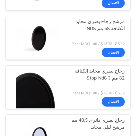
الاتصال
مراقبة
مرشح زجاج بصري محايد
الجودة
الكثافة 58 مم ND8
اتصل
$5.82 - $15.78 / Piece MOQ:100
بنا
الاتصال
زجاج بصري محايد الكثافة
اطلب
82 مم 3 Stop Nd8
اقتباس
$5.82 - $15.78 / Piece MOQ:100
خريطة
الاتصال
الموقع
زجاج بصري دائري 40.5 مم
مرشح ليلي محايد
PRIVACY