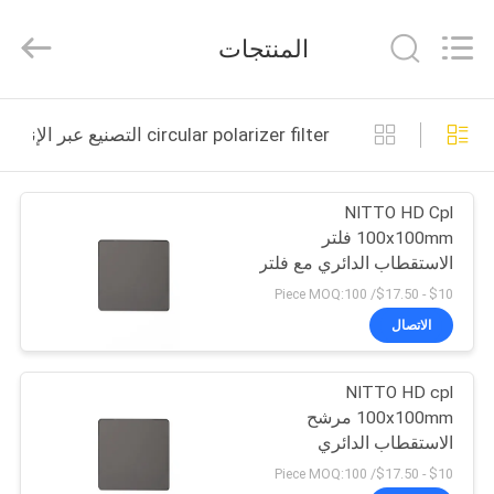
Bright
Shadow
Technology
المنتجات
Ltd..
All
Rights
Reserved.
الصفحة
circular polarizer filter التصنيع عبر الإنترنت
الرئيسية
NITTO HD Cpl
منتجات
100x100mm فلتر
الاستقطاب الدائري مع فلتر
معلومات
CPL المربع
$10 - $17.50/ Piece MOQ:100
عنا
الاتصال
NITTO HD cpl
جولة
100x100mm مرشح
في
الاستقطاب الدائري
المعمل
$10 - $17.50/ Piece MOQ:100