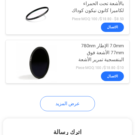
بالأشعة تحت الحمراء
لكاميرا كانون نيكون كوداك
$8.50 - $18.80/ Piece MOQ:100
الاتصال
7.0mm الإطار 780nm
77mm الأشعة فوق
البنفسجية تمرير الأشعة
تحت الحمراء مرشح عدسة
$10- $18.80/ Piece MOQ:100
الاتصال
عرض المزيد
اترك رسالة