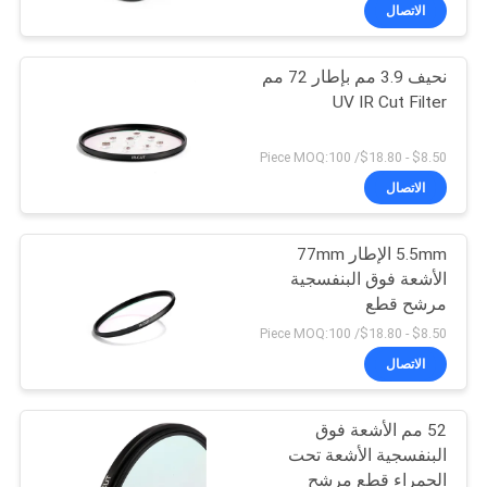
الاتصال
مراقبة
نحيف 3.9 مم بإطار 72 مم
الجودة
UV IR Cut Filter
اتصل
$8.50 - $18.80/ Piece MOQ:100
بنا
الاتصال
5.5mm الإطار 77mm
اطلب
الأشعة فوق البنفسجية
اقتباس
مرشح قطع
$8.50 - $18.80/ Piece MOQ:100
خريطة
الاتصال
الموقع
52 مم الأشعة فوق
البنفسجية الأشعة تحت
PRIVACY
الحمراء قطع مرشح