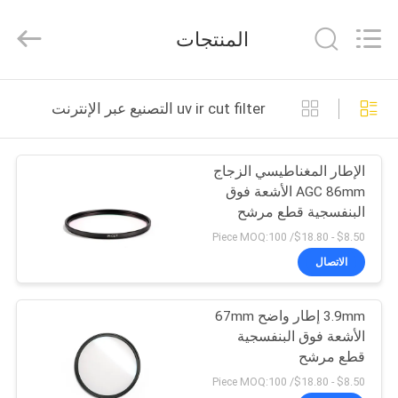
Bright
Shadow
Technology
المنتجات
Ltd..
All
Rights
Reserved.
الصفحة
uv ir cut filter التصنيع عبر الإنترنت
الرئيسية
الإطار المغناطيسي الزجاج
منتجات
AGC 86mm الأشعة فوق
البنفسجية قطع مرشح
معلومات
$8.50 - $18.80/ Piece MOQ:100
عنا
الاتصال
3.9mm إطار واضح 67mm
جولة
الأشعة فوق البنفسجية
في
قطع مرشح
المعمل
$8.50 - $18.80/ Piece MOQ:100