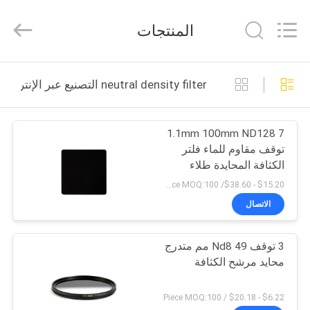
Bright
Shadow
Technology
المنتجات
Ltd..
All
Rights
Reserved.
الصفحة
neutral density filter التصنيع عبر الإنترنت
الرئيسية
1.1mm 100mm ND128 7
منتجات
توقف مقاوم للماء فلتر
الكثافة المحايدة طلاء
معلومات
متعدد الطبقات الكاميرا
$15.20 - $38.60/ Piece MOQ:100
مربع فلترات الكاميرا
عنا
الاتصال
3 توقف Nd8 49 مم متدرج
جولة
محايد مرشح الكثافة
في
المعمل
$6.22 - $20.18 / Piece MOQ:100