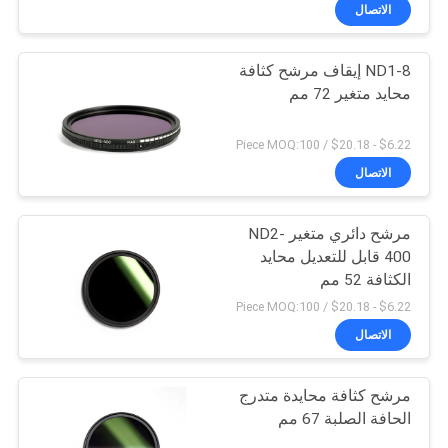
الاتصال
مراقبة
ND1-8 إيقاف مرشح كثافة
الجودة
محايد متغير 72 مم
اتصل
$6.22 - $20.18 / Piece MOQ:100
بنا
الاتصال
مرشح دائري متغير ND2-
اطلب
400 قابل للتعديل محايد
اقتباس
الكثافة 52 مم
$6.22 - $20.18 / Piece MOQ:100
خريطة
الاتصال
الموقع
مرشح كثافة محايدة متدرج
الحافة الصلبة 67 مم
PRIVACY