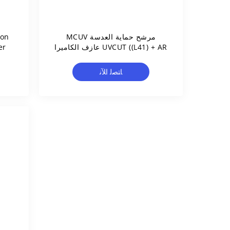
مرشح حماية العدسة MCUV
UVCUT ((L41) + AR عازف الكاميرا
er
المغطى بمستوى AF من جانبين
(م
مرشح UV Ultra Slim
ﺎﺘﺼﻟ ﺍﻶﻧ