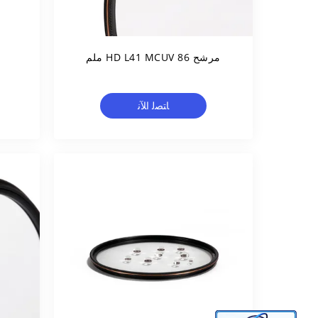
مرشح HD L41 MCUV 86 ملم
ﺎﺘﺼﻟ ﺍﻶﻧ