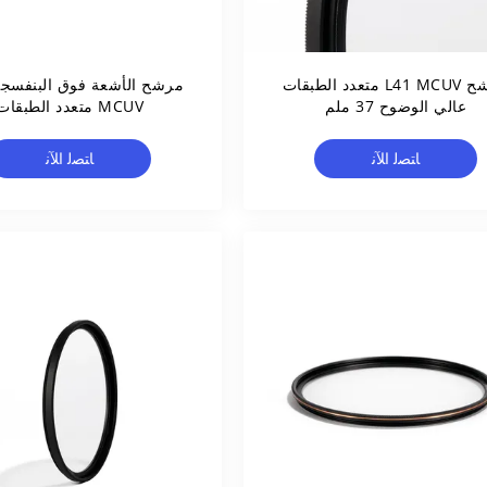
مرشح L41 MCUV متعدد الطبقات
عالي الوضوح 37 ملم
MCUV متعدد الطبقات
ﺎﺘﺼﻟ ﺍﻶﻧ
ﺎﺘﺼﻟ ﺍﻶﻧ