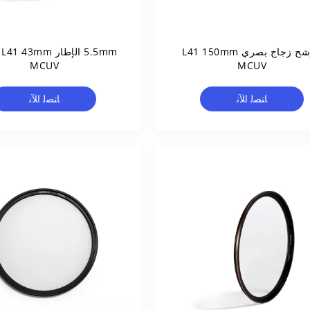
مرشح زجاج بصري L41 150mm
mm
MCUV
MCUV
ﺎﺘﺼﻟ ﺍﻶﻧ
ﺎﺘﺼﻟ ﺍﻶﻧ