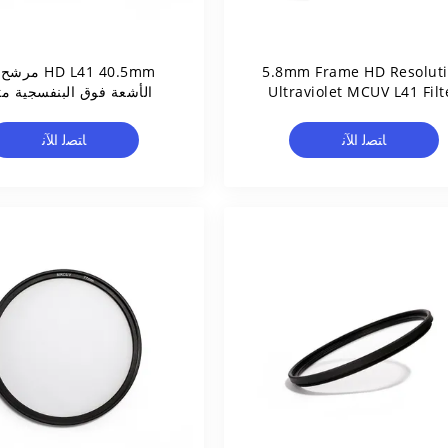
5.8mm Frame HD Resolution
HD L41 40.5mm 
Ultraviolet MCUV L41 Filt
الأشعة فوق البنفسجية مت
رشح الأشعة فوق البنفسجية
المغلفة
MCUV L41)
ﺎﺘﺼﻟ ﺍﻶﻧ
ﺎﺘﺼﻟ ﺍﻶﻧ