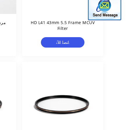
HD L41 43mm 5.5 Frame MCUV
Filter
ﺎﺘﺼﻟ ﺍﻶﻧ