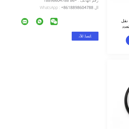
رقم الهاتف :
+86 18898604788
ال WhatsApp :
+8618898604788
مرشح نقل
عدد