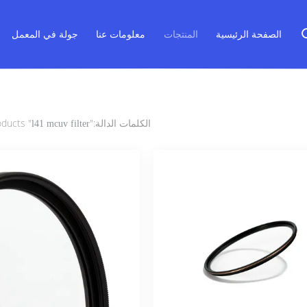
الصفحة الرئيسية
المنتجات
معلومات عنا
جولة في المعمل
الكلمات الدالة:"
" match 14 products
l41 mcuv filter