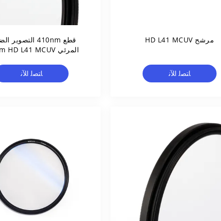
مرشح HD L41 MCUV
قطع 410nm التصوير 
Filter
ﺎﺘﺼﻟ ﺍﻶﻧ
ﺎﺘﺼﻟ ﺍﻶﻧ