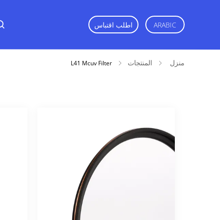
ARABIC
اطلب اقتباس
منزل
المنتجات
L41 Mcuv Filter