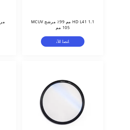
HD L41 1.1 مم 99٪ مرشح MCUV
105 مم
ﺎﺘﺼﻟ ﺍﻶﻧ