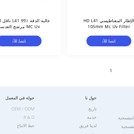
الإطار المغناطيسي HD L41
عالية الدقة  99٪
105mm Mc Uv Filter
MC Uv مرشح العدسة
ﺎﺘﺼﻟ ﺍﻶﻧ
ﺎﺘﺼﻟ ﺍﻶﻧ
1
حول نا
جولة في المعمل
تاريخ
OEM / ODM
خدمة
R & D
لبنفسجية
لدينا فريق
خط الانتاج
نفسجية
مقدمة