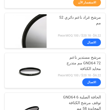
الاستفسار الآن
مراقبة
مرشح غراد ناعم دائري 52
الجودة
13
مم
مرشح كاميرا الأشعة
اتصل
$6.22 - $20.18 / Piece MOQ:100
فوق البنفسجية
بنا
الاتصال
مرشح مستدير ناعم
اطلب
GND64 72 مم متدرج
اقتباس
محايد الكثافة
7
$6.22 - $20.18 / Piece MOQ:100
مرشح قطع الأشعة
خريطة
الاتصال
الموقع
فوق البنفسجية
الحافة الصلبة GND64 6
توقف مرشح الكثافة
PRIVACY
المحايدة 58 مم