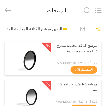
Bright
Shadow
Technology
المنتجات
Ltd..
All
Rights
Reserved.
الصفحة
24
الصين مرشح الكثافة المحايدة المتدرج
الرئيسية
مرشحات عدسة
الكاميرا
HOT
مرشح كثافة محايدة متدرج
منتجات
0.7 مم 62 مم صلبة
معلومات
$6.22 - $20.18 / Piece MOQ:100
عنا
الاستفسار الآن
13
مرشحات الكاميرا
HOT
مرشح Nd متدرج ناعم 52
جولة
مم
في
المربعة
المعمل
$6.22 - $20.18 / Piece MOQ:100